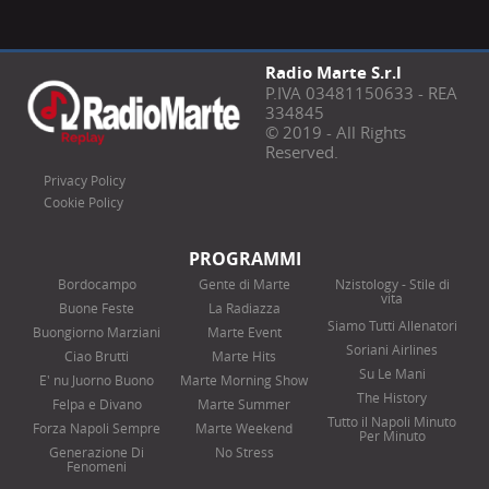
Radio Marte S.r.l
P.IVA 03481150633 - REA
334845
© 2019 - All Rights
Reserved.
Privacy Policy
Cookie Policy
PROGRAMMI
Bordocampo
Gente di Marte
Nzistology - Stile di
vita
Buone Feste
La Radiazza
Siamo Tutti Allenatori
Buongiorno Marziani
Marte Event
Soriani Airlines
Ciao Brutti
Marte Hits
Su Le Mani
E' nu Juorno Buono
Marte Morning Show
The History
Felpa e Divano
Marte Summer
Tutto il Napoli Minuto
Forza Napoli Sempre
Marte Weekend
Per Minuto
Generazione Di
No Stress
Fenomeni