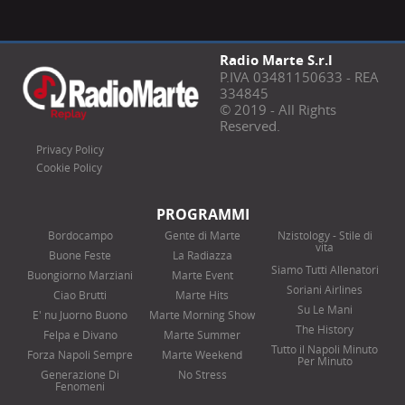
Radio Marte S.r.l
P.IVA 03481150633 - REA
334845
© 2019 - All Rights
Reserved.
Privacy Policy
Cookie Policy
PROGRAMMI
Bordocampo
Gente di Marte
Nzistology - Stile di
vita
Buone Feste
La Radiazza
Siamo Tutti Allenatori
Buongiorno Marziani
Marte Event
Soriani Airlines
Ciao Brutti
Marte Hits
Su Le Mani
E' nu Juorno Buono
Marte Morning Show
The History
Felpa e Divano
Marte Summer
Tutto il Napoli Minuto
Forza Napoli Sempre
Marte Weekend
Per Minuto
Generazione Di
No Stress
Fenomeni