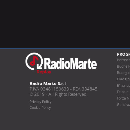
PROG
Bordoc
Buone F
Buongio
Ciao Bru
Radio Marte S.r.l
E' nu J
P.IVA 03481150633 - REA 334845
Felpa e
© 2019 - All Rights Reserved.
Forza N
Privacy Policy
Generaz
Cookie Policy