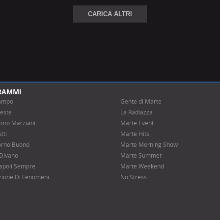
CARICA ALTRI
RAMMI
ampo
Gente di Marte
este
La Radiazza
rno Marziani
Marte Event
tti
Marte Hits
uorno Buono
Marte Morning Show
 Divano
Marte Summer
apoli Sempre
Marte Weekend
ione Di Fenomeni
No Stress