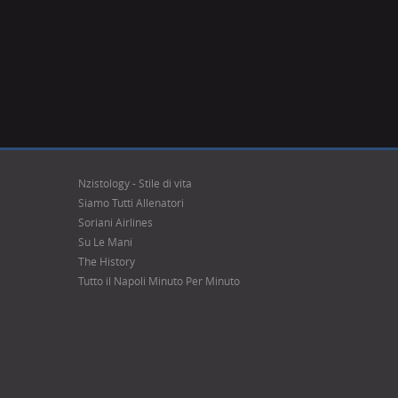
Nzistology - Stile di vita
Siamo Tutti Allenatori
Soriani Airlines
Su Le Mani
The History
Tutto il Napoli Minuto Per Minuto