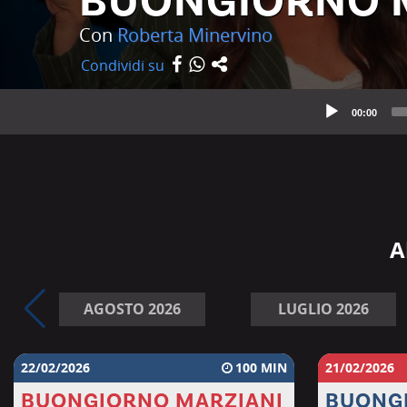
BUONGIORNO 
Con
Roberta Minervino
Condividi su
00:00
A
AGOSTO 2026
LUGLIO 2026
22/02/2026
100
21/02/2026
BUONGIORNO MARZIANI
BUONG