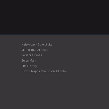
Nzistology - Stile di vita
Siamo Tutti Allenatori
Soriani Airlines
Su Le Mani
The History
Tutto il Napoli Minuto Per Minuto