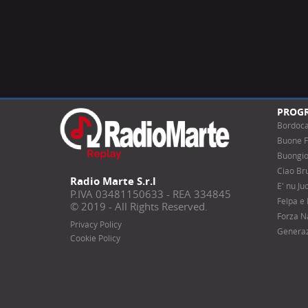
PROG
Bordoc
Buone F
Buongio
Ciao Bru
Radio Marte S.r.l
E' nu J
P.IVA 03481150633 - REA 334845
Felpa e
© 2019 - All Rights Reserved.
Forza N
Privacy Policy
Generaz
Cookie Policy