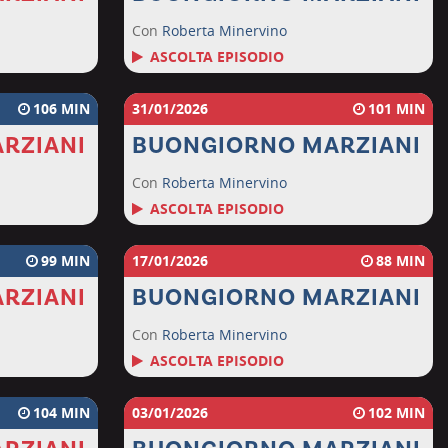
Con
Roberta Minervino
ASCOLTA EPISODIO
106
31/01/2026
101
RZIANI
BUONGIORNO MARZIANI
Con
Roberta Minervino
ASCOLTA EPISODIO
99
17/01/2026
88
RZIANI
BUONGIORNO MARZIANI
Con
Roberta Minervino
ASCOLTA EPISODIO
104
03/01/2026
102