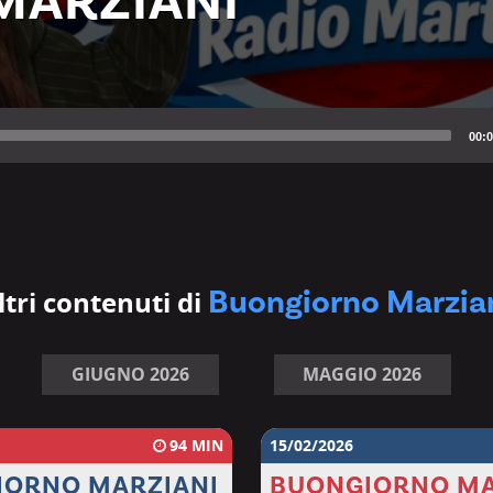
MARZIANI
Audio
Player
00:0
Buongiorno Marzia
ltri contenuti di
GIUGNO 2026
MAGGIO 2026
94
15/02/2026
IORNO MARZIANI
BUONGIORNO MA