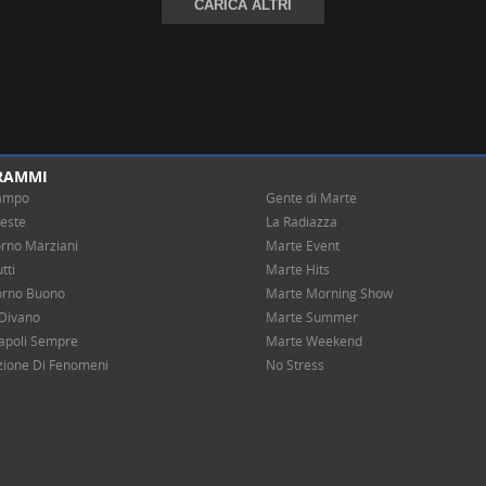
CARICA ALTRI
RAMMI
ampo
Gente di Marte
este
La Radiazza
rno Marziani
Marte Event
tti
Marte Hits
uorno Buono
Marte Morning Show
 Divano
Marte Summer
apoli Sempre
Marte Weekend
ione Di Fenomeni
No Stress